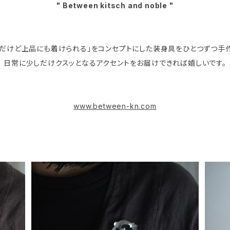
" Between kitsch and noble "
、だけど上品にも着けられる」をコンセプトにした装身具をひとつずつ手
日常に少しだけクスッとなるアクセントをお届けできれば嬉しいです。
www.between-kn.com
ネコとツユクサ ブローチ
¥7,700