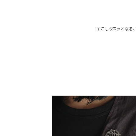
「すこしクスッとなる
花と実 ブローチ
¥9,900