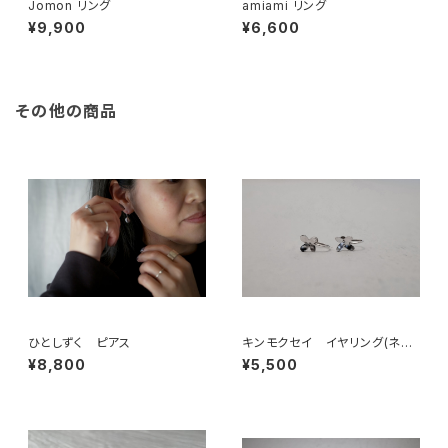
Jomon リング
amiami リング
¥9,900
¥6,600
その他の商品
ひとしずく ピアス
キンモクセイ イヤリング(ネジ
式)
¥8,800
¥5,500