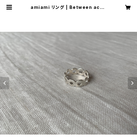
amiami リング | Between acce
ssory